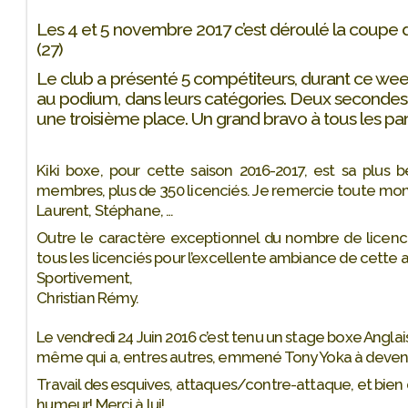
Les 4 et 5 novembre 2017 c’est déroulé la coupe
(27)
Le club a présenté 5 compétiteurs, durant ce week
au podium, dans leurs catégories. Deux secondes 
une troisième place. Un grand bravo à tous les par
Kiki boxe, pour cette saison 2016-2017, est sa plus 
membres, plus de 350 licenciés. Je remercie toute mon é
Laurent, Stéphane, …
Outre le caractère exceptionnel du nombre de licencié
tous les licenciés pour l’excellente ambiance de cette a
Sportivement,
Christian Rémy.
Le vendredi 24 Juin 2016 c’est tenu un stage boxe Angl
même qui a, entres autres, emmené Tony Yoka à deven
Travail des esquives, attaques/contre-attaque, et bien 
humeur! Merci à lui!