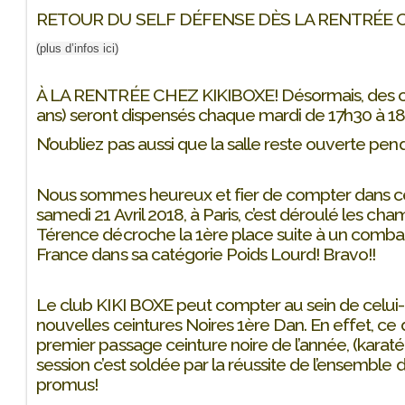
RETOUR DU SELF DÉFENSE DÈS LA RENTRÉE C
(plus d’infos ici)
À LA RENTRÉE CHEZ KIKIBOXE! Désormais, des cou
ans) seront dispensés chaque mardi de 17h30 à 1
N’oubliez pas aussi que la salle reste ouverte pend
Nous sommes heureux et fier de compter dans c
samedi 21 Avril 2018, à Paris, c’est déroulé les c
Térence décroche la 1ère place suite à un comba
France dans sa catégorie Poids Lourd! Bravo!!
Le club KIKI BOXE peut compter au sein de celui-c
nouvelles ceintures Noires 1ère Dan. En effet, ce 
premier passage ceinture noire de l’année, (karaté
session c’est soldée par la réussite de l’ensemble
promus!