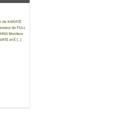
ur de KARATÉ
esseur de FULL
ING Moniteur
E et É [...]