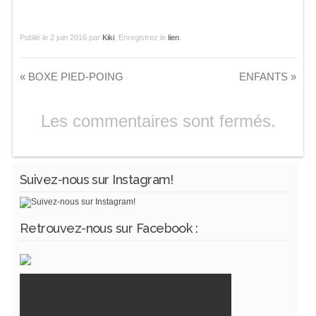
Publié le
2 juin 2016
par
Kiki
. Enregistrez le
lien
.
«
BOXE PIED-POING
ENFANTS
»
Les commentaires sont fermés.
Suivez-nous sur Instagram!
Retrouvez-nous sur Facebook :