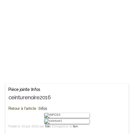
Pièce jointe :Infos
ceinturenoire2016
Retour à l'article :
Infos
Publié le
19 juin 2016
par
Kiki
. Enregistrez le
lien
.