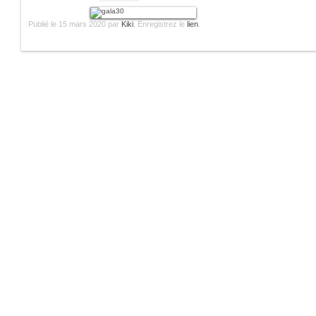
Publié le
15 mars 2020
par
Kiki
. Enregistrez le
lien
.