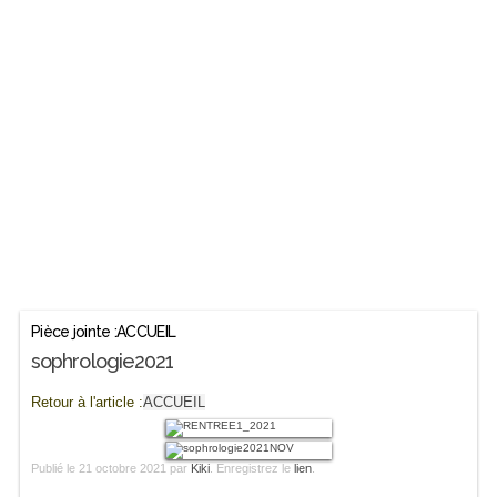
Pièce jointe :ACCUEIL
sophrologie2021
Retour à l'article :
ACCUEIL
Publié le
21 octobre 2021
par
Kiki
. Enregistrez le
lien
.