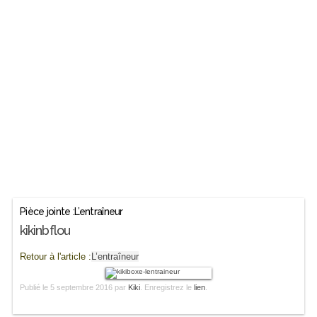
Pièce jointe :L’entraîneur
kikinbflou
Retour à l'article :
L’entraîneur
Publié le
5 septembre 2016
par
Kiki
. Enregistrez le
lien
.