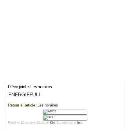
Pièce jointe :Les horaires
ENERGIEFULL
Retour à l'article :
Les horaires
Publié le
12 octobre 2018
par
Kiki
. Enregistrez le
lien
.