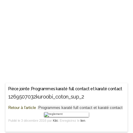
Pièce jointe :Programmes karaté full contact et karaté contact
1269507032kuroobi_coton_sup_2
Retour à l'article :
Programmes karaté full contact et karaté contact
Publié le
3 décembre 2016
par
Kiki
. Enregistrez le
lien
.