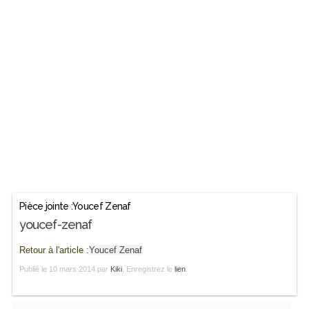
Pièce jointe :Youcef Zenaf
youcef-zenaf
Retour à l'article :
Youcef Zenaf
Publié le
10 mars 2014
par
Kiki
. Enregistrez le
lien
.